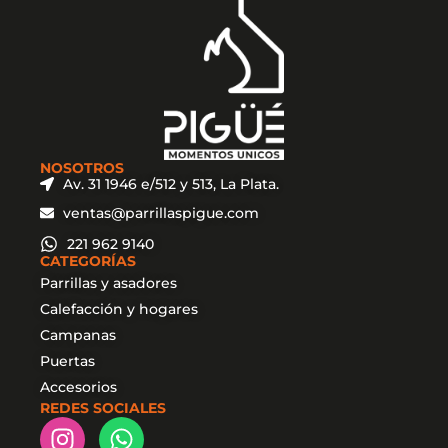
NOSOTROS
Av. 31 1946 e/512 y 513, La Plata.
ventas@parrillaspigue.com
221 962 9140
CATEGORÍAS
Parrillas y asadores
Calefacción y hogares
Campanas
Puertas
Accesorios
REDES SOCIALES
I
W