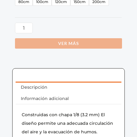
Pulmón
80cm
100cm
120cm
150cm
200cm
más
Chapón
cantidad
VER MÁS
Descripción
Información adicional
Construidas con chapa 1/8 (3.2 mm) El
diseño permite una adecuada circulación
del aire y la evacuación de humos.