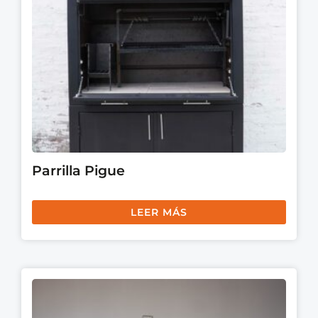
Parrilla Pigue
LEER MÁS
This
prod