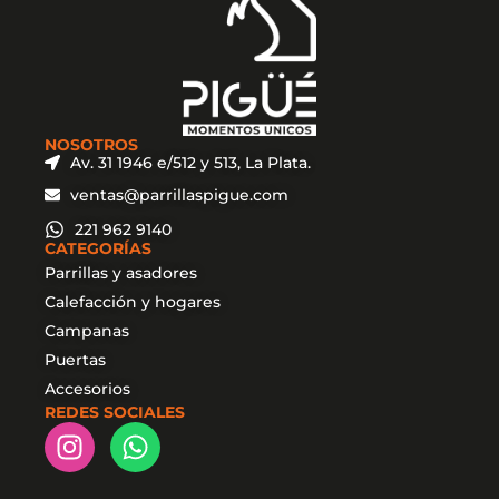
NOSOTROS
Av. 31 1946 e/512 y 513, La Plata.
ventas@parrillaspigue.com
221 962 9140
CATEGORÍAS
Parrillas y asadores
Calefacción y hogares
Campanas
Puertas
Accesorios
REDES SOCIALES
I
W
n
h
s
a