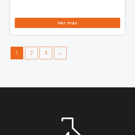
Ver más
1
2
3
→